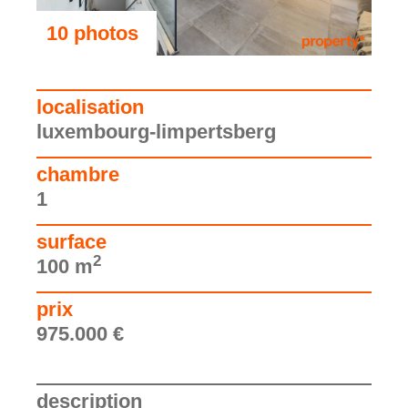
10 photos
voir les photos
localisation
luxembourg-limpertsberg
chambre
1
surface
2
100 m
prix
975.000 €
description