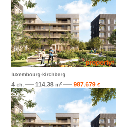
luxembourg-kirchberg
4
114,38
987.679
2
ch.
m
€