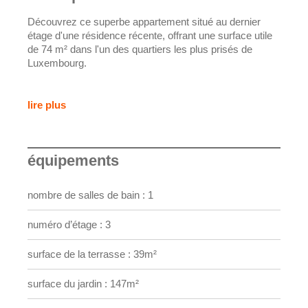
Découvrez ce superbe appartement situé au dernier
étage d'une résidence récente, offrant une surface utile
de 74 m² dans l'un des quartiers les plus prisés de
Luxembourg.
L'appartement séduit par son spacieux séjour baigné de
lumière, avec une cuisine ouverte entièrement équipée.
lire plus
Cet espace de vie se prolonge harmonieusement vers
l'extérieur grâce à deux grandes terrasses totalisant
environ 39 m² et un magnifique jardin privatif de 146 m²,
équipements
offrant un cadre de vie exceptionnel.
La chambre, dotée d'un dressing, ainsi que la salle de
nombre de salles de bain : 1
douche sont orientées côté jardin, garantissant calme et
intimité.
numéro d’étage : 3
Idéalement situé, le bien bénéficie d'un accès direct vers
surface de la terrasse : 39m²
le centre-ville et se trouve à proximité immédiate de
toutes les commodités.
Une cave privative et un emplacement de parking
surface du jardin : 147m²
intérieur viennent compléter ce bien rare, qui allie