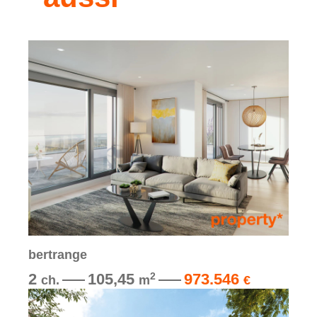
bertrange
2
105,45
973.546
2
ch.
m
€