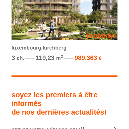
luxembourg-kirchberg
3
119,23
989.363
2
ch.
m
€
soyez les premiers à être
informés
de nos dernières actualités!