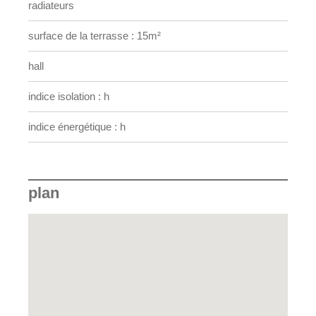
radiateurs
Les frais d'agence sont à charge du vendeur.
surface de la terrasse : 15m²
hall
indice isolation : h
indice énergétique : h
plan