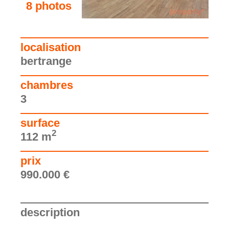
8 photos
voir les photos
localisation
bertrange
chambres
3
surface
2
112 m
prix
990.000 €
description