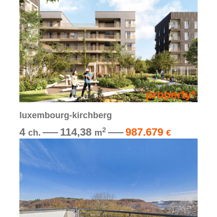
luxembourg-kirchberg
4
114,38
987.679
2
ch.
m
€