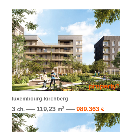
luxembourg-kirchberg
3
119,23
989.363
2
ch.
m
€