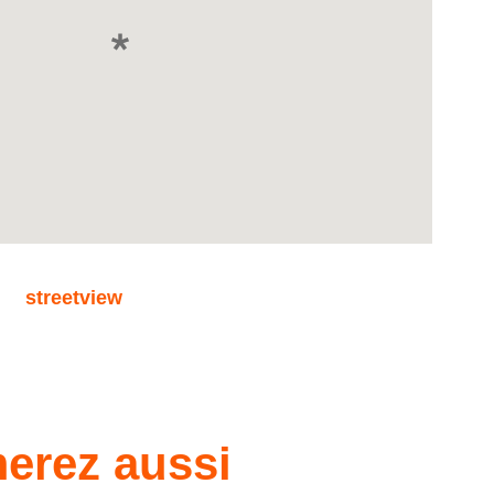
sition. au +352 26 86 13 ou par email à l'adresse
s aider dans votre recherche et vous proposer des biens
streetview
erez aussi