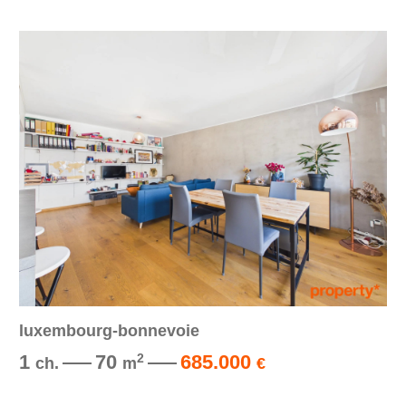
luxembourg-bonnevoie
1
70
685.000
2
ch.
m
€