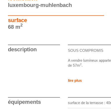
luxembourg-muhlenbach
surface
2
68 m
description
SOUS COMPROMIS
A vendre lumineux appart
2
de 57m
.
Cet appartement, situé au 
au spacieux séjour avec c
lire plus
2
terrasse de 40m
, d'une c
avec w.c.
Une cave, et un emplaceme
équipements
surface de la terrasse : 4
dans la buanderie complèt