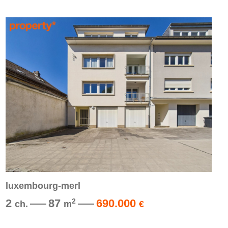
luxembourg-merl
2
87
690.000
2
ch.
m
€