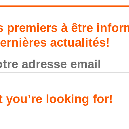
s premiers à être info
ernières actualités!
envoyer
t you’re looking for!