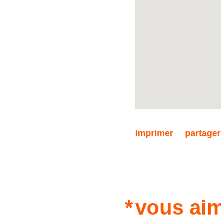
Nous sommes à votre dispo
info@property.lu. pour vou
adaptés à vos besoins.
imprimer
partager
vous aim