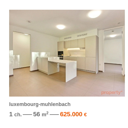
luxembourg-muhlenbach
1
56
625.000
2
ch.
m
€