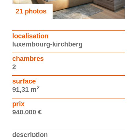
21 photos
voir les photos
localisation
luxembourg-kirchberg
chambres
2
surface
2
91,31 m
prix
940.000 €
description