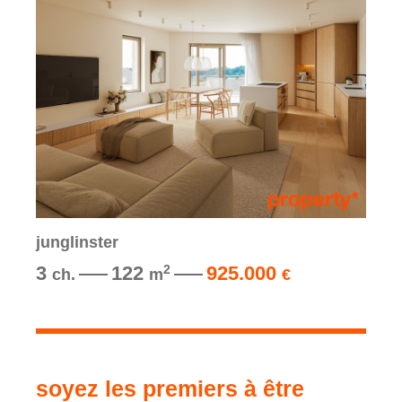
junglinster
3
122
925.000
2
ch.
m
€
soyez les premiers à être