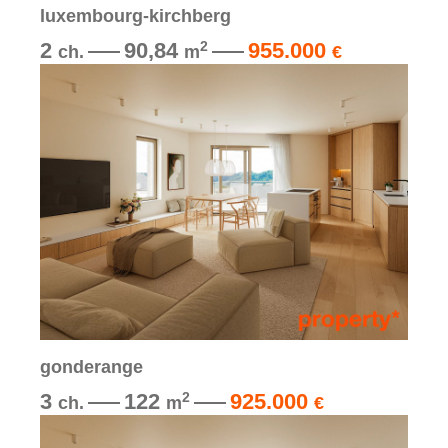
luxembourg-kirchberg
2
90,84
955.000
2
ch.
m
€
gonderange
3
122
925.000
2
ch.
m
€