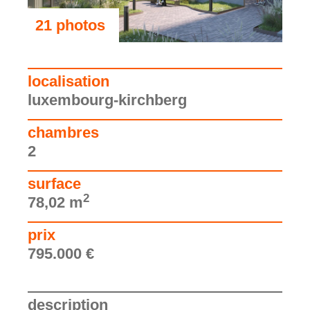
21 photos
voir les photos
localisation
luxembourg-kirchberg
chambres
2
surface
2
78,02 m
prix
795.000 €
description