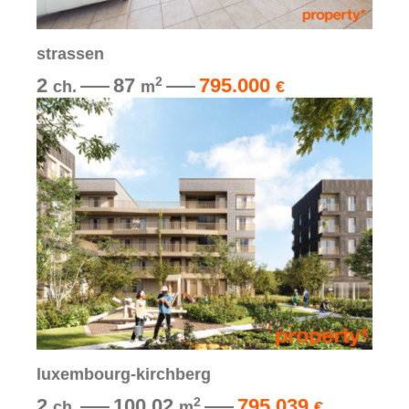
strassen
2
87
795.000
2
ch.
m
€
luxembourg-kirchberg
2
100,02
795.039
2
ch.
m
€