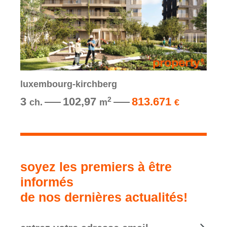
luxembourg-kirchberg
3
102,97
813.671
2
ch.
m
€
soyez les premiers à être
informés
de nos dernières actualités!