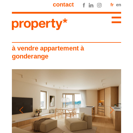
contact
fr
en
à vendre appartement à
gonderange