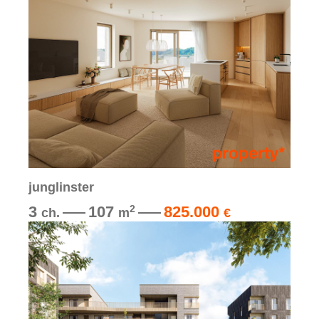
junglinster
3
107
825.000
2
ch.
m
€