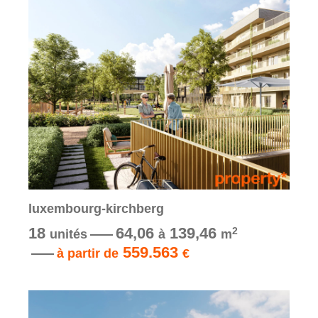
luxembourg-kirchberg
18
64,06
139,46
2
unités
à
m
559.563
à partir de
€