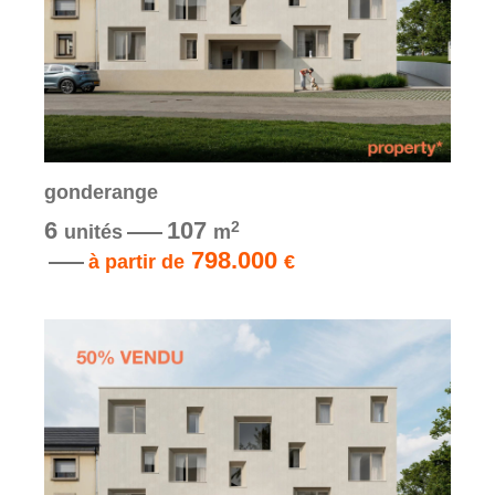
gonderange
6
107
2
unités
m
798.000
à partir de
€