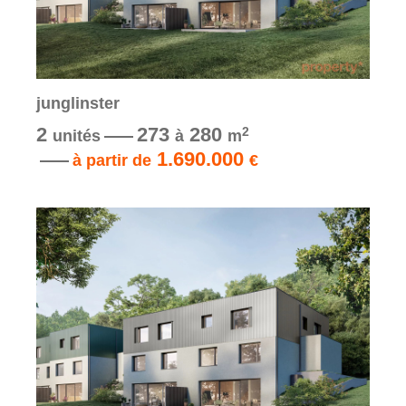
junglinster
2
273
280
2
unités
à
m
1.690.000
à partir de
€