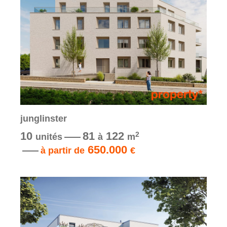
junglinster
10
81
122
2
unités
à
m
650.000
à partir de
€