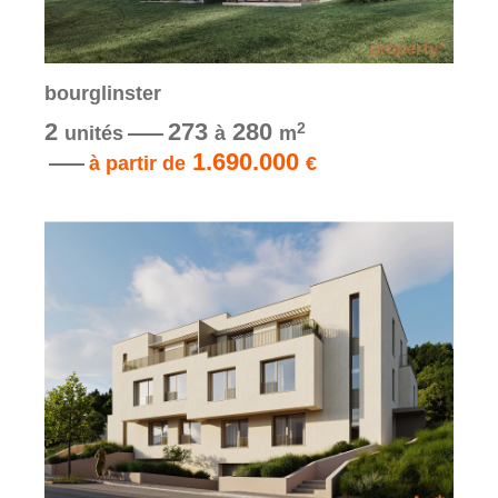
bourglinster
2
273
280
2
unités
à
m
1.690.000
à partir de
€