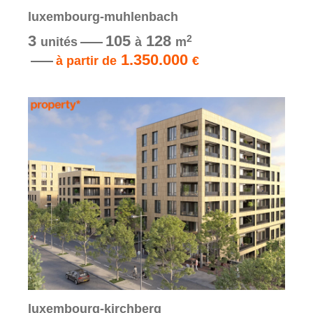
luxembourg-muhlenbach
3
105
128
2
unités
à
m
1.350.000
à partir de
€
luxembourg-kirchberg