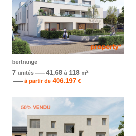
bertrange
7
41,68
118
2
unités
à
m
406.197
à partir de
€