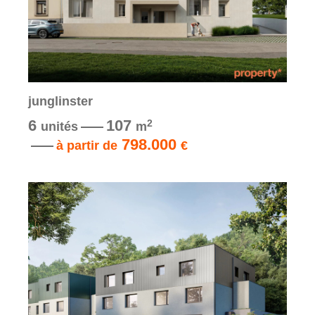
junglinster
6
107
2
unités
m
798.000
à partir de
€