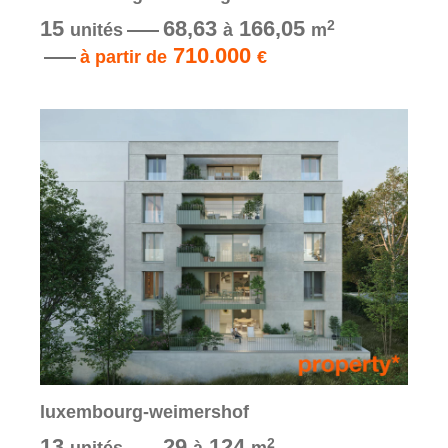
15
68,63
166,05
2
unités
à
m
710.000
à partir de
€
luxembourg-weimershof
13
29
124
2