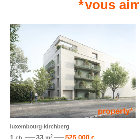
vous aim
luxembourg-kirchberg
1
33
525.000
2
ch.
m
€