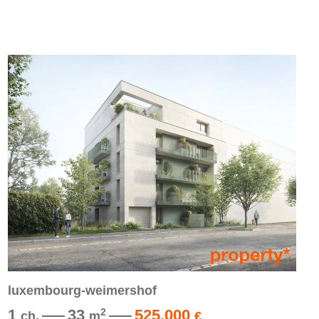
luxembourg-weimershof
1
33
525.000
2
ch.
m
€