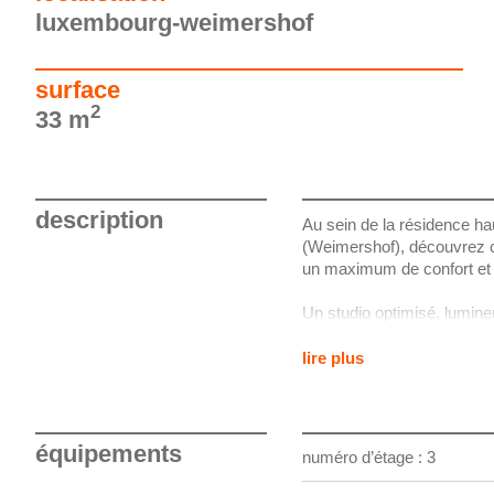
luxembourg-weimershof
surface
2
33 m
description
Au sein de la résidence h
(Weimershof), découvrez ce
un maximum de confort et 
Un studio optimisé, lumineu
L’espace principal, bien pr
lire plus
séjour et coin nuit, avec u
avant de 7,76 m², idéal pou
Un atout rare : cuisine su
équipements
numéro d’étage : 3
Contrairement à de nombreu