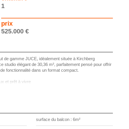
1
prix
525.000 €
aut de gamme JUCE, idéalement située à Kirchberg
 studio élégant de 30,36 m², parfaitement pensé pour offrir
de fonctionnalité dans un format compact.
x et prêt à vivre
oportionné (env. 17 m²), offre une organisation fluide entre
ne véritable sensation d’espace. Il se prolonge par un balcon
r profiter d’un moment à l’extérieur.
r mesure intégrée & équipée
surface du balcon : 6m²
x studios, ce bien est vendu avec une cuisine intégrée et