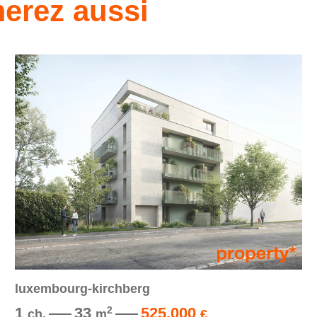
erez aussi
luxembourg-kirchberg
1
33
525.000
2
ch.
m
€