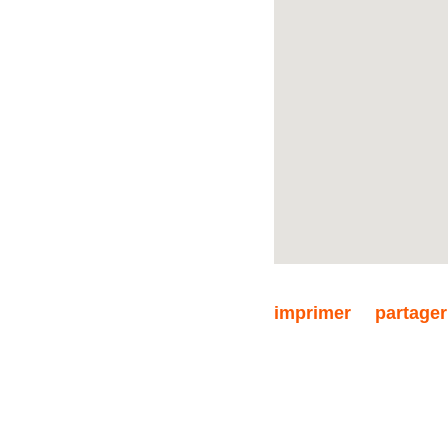
N’hésitez pas à consulter n
Nous sommes à votre dispo
info@property.lu, pour vou
adaptés à vos besoins.
imprimer
partager